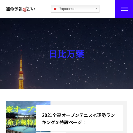
Japanese
運命予報占い
運命予報占いとは
日比万葉
あなたの所属部屋を探そう！
最恐の相性占い
秘伝公開！吉凶カレンダー
記事カテゴリー
ブログ
2021全豪オープンテニス≪運勢ラン
キング≫特設ページ！
お知らせ