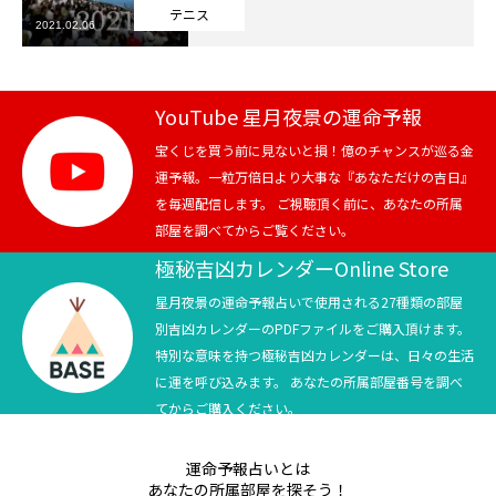
テニス
2021.02.06
芸能界
テニス
YouTube 星月夜景の運命予報
スポーツ
宝くじを買う前に見ないと損！億のチャンスが巡る金
運予報。一粒万倍日より大事な『あなただけの吉日』
を毎週配信します。 ご視聴頂く前に、あなたの所属
競馬
部屋を調べてからご覧ください。
社会
極秘吉凶カレンダーOnline Store
星月夜景の運命予報占いで使用される27種類の部屋
テニス四大大会・五輪
別吉凶カレンダーのPDFファイルをご購入頂けます。
特別な意味を持つ極秘吉凶カレンダーは、日々の生活
テニス四大大会・五輪
に運を呼び込みます。 あなたの所属部屋番号を調べ
てからご購入ください。
鑑定及び出演依頼
運命予報占いとは
YouTube
あなたの所属部屋を探そう！