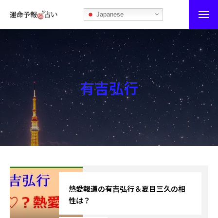
Japanese
運命予報占い
運命予報占いとは
有吉弘行
あなたの所属部屋を探そう！
最恐の相性占い
秘伝公開！吉凶カレンダー
記事カテゴリー
ブログ
熱愛報道の有吉弘行＆夏目三久の相
性は？
お知らせ