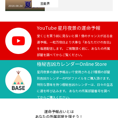
芸能界
2016.08.24
芸能界
テニス
YouTube 星月夜景の運命予報
スポーツ
宝くじを買う前に見ないと損！億のチャンスが巡る金
運予報。一粒万倍日より大事な『あなただけの吉日』
を毎週配信します。 ご視聴頂く前に、あなたの所属
競馬
部屋を調べてからご覧ください。
社会
極秘吉凶カレンダーOnline Store
星月夜景の運命予報占いで使用される27種類の部屋
テニス四大大会・五輪
別吉凶カレンダーのPDFファイルをご購入頂けます。
特別な意味を持つ極秘吉凶カレンダーは、日々の生活
テニス四大大会・五輪
に運を呼び込みます。 あなたの所属部屋番号を調べ
てからご購入ください。
鑑定及び出演依頼
運命予報占いとは
YouTube
あなたの所属部屋を探そう！