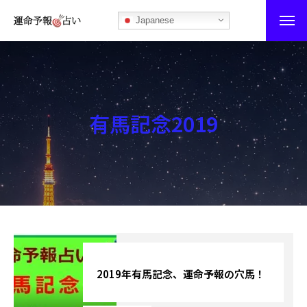
Japanese
運命予報占い
運命予報占いとは
有馬記念2019
あなたの所属部屋を探そう！
最恐の相性占い
秘伝公開！吉凶カレンダー
記事カテゴリー
ブログ
2019年有馬記念、運命予報の穴馬！
お知らせ