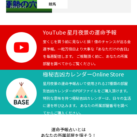
競馬
2019.12.21
芸能界
テニス
YouTube 星月夜景の運命予報
スポーツ
宝くじを買う前に見ないと損！億のチャンスが巡る金
運予報。一粒万倍日より大事な『あなただけの吉日』
を毎週配信します。 ご視聴頂く前に、あなたの所属
競馬
部屋を調べてからご覧ください。
社会
極秘吉凶カレンダーOnline Store
星月夜景の運命予報占いで使用される27種類の部屋
テニス四大大会・五輪
別吉凶カレンダーのPDFファイルをご購入頂けます。
特別な意味を持つ極秘吉凶カレンダーは、日々の生活
テニス四大大会・五輪
に運を呼び込みます。 あなたの所属部屋番号を調べ
てからご購入ください。
鑑定及び出演依頼
運命予報占いとは
YouTube
あなたの所属部屋を探そう！