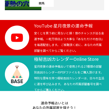
競馬
2019.12.28
芸能界
テニス
YouTube 星月夜景の運命予報
スポーツ
宝くじを買う前に見ないと損！億のチャンスが巡る金
運予報。一粒万倍日より大事な『あなただけの吉日』
を毎週配信します。 ご視聴頂く前に、あなたの所属
競馬
部屋を調べてからご覧ください。
社会
極秘吉凶カレンダーOnline Store
星月夜景の運命予報占いで使用される27種類の部屋
テニス四大大会・五輪
別吉凶カレンダーのPDFファイルをご購入頂けます。
特別な意味を持つ極秘吉凶カレンダーは、日々の生活
テニス四大大会・五輪
に運を呼び込みます。 あなたの所属部屋番号を調べ
てからご購入ください。
鑑定及び出演依頼
運命予報占いとは
YouTube
あなたの所属部屋を探そう！