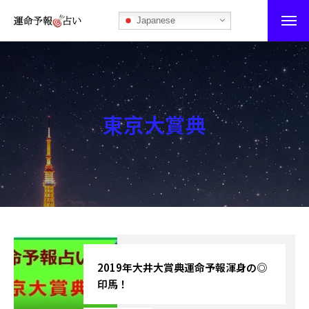
Japanese
運命予報占い
運命予報占いとは
東京大賞典
あなたの所属部屋を探そう！
最恐の相性占い
秘伝公開！吉凶カレンダー
記事カテゴリー
ブログ
2019年大井大賞典運命予報渾身の◎
印馬！
お知らせ