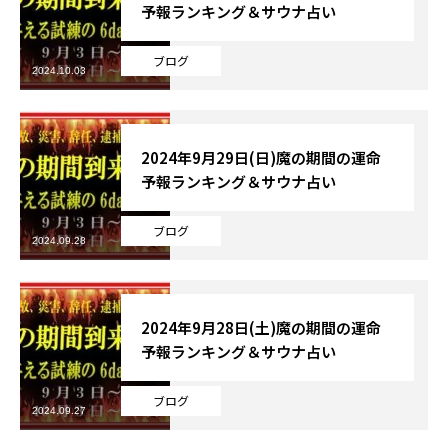
予報ランキング＆サウナ占い
ブログ
2024.10.03
2024年9月29日(日)魔の期間の運命
予報ランキング＆サウナ占い
ブログ
2024.09.28
2024年9月28日(土)魔の期間の運命
予報ランキング＆サウナ占い
ブログ
2024.09.27