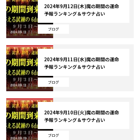
2024年9月12日(木)魔の期間の運命
予報ランキング＆サウナ占い
ブログ
2024.09.11
2024年9月11日(水)魔の期間の運命
予報ランキング＆サウナ占い
ブログ
2024.09.11
2024年9月10日(火)魔の期間の運命
予報ランキング＆サウナ占い
ブログ
2024.09.09