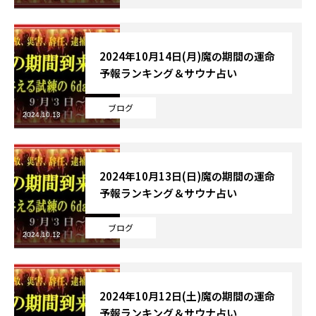
2024年10月14日(月)魔の期間の運命
予報ランキング＆サウナ占い
ブログ
2024.10.13
2024年10月13日(日)魔の期間の運命
予報ランキング＆サウナ占い
ブログ
2024.10.12
2024年10月12日(土)魔の期間の運命
予報ランキング＆サウナ占い