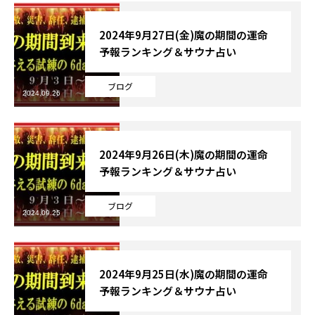
2024年9月27日(金)魔の期間の運命
予報ランキング＆サウナ占い
ブログ
2024.09.26
2024年9月26日(木)魔の期間の運命
予報ランキング＆サウナ占い
ブログ
2024.09.25
2024年9月25日(水)魔の期間の運命
予報ランキング＆サウナ占い