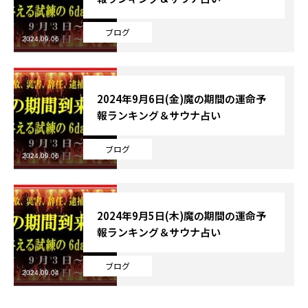
ブログ
2024.09.06
2024年9月6日(金)魔の期間の運命予
報ランキング＆サウナ占い
ブログ
2024.09.06
2024年9月5日(木)魔の期間の運命予
報ランキング＆サウナ占い
ブログ
2024.09.04