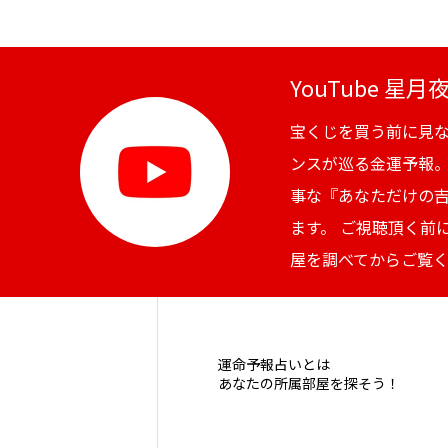
YouTube 星
宝くじを買う前に見
ンスが巡る金運予報
事な『あなただけの
ます。 ご視聴頂く前
屋を調べてからご覧
運命予報占いとは
あなたの所属部屋を探そう！