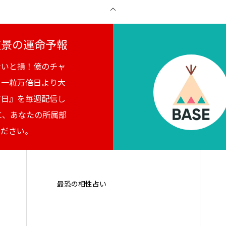
月夜景の運命予報
ないと損！億のチャ
。一粒万倍日より大
吉日』を毎週配信し
に、あなたの所属部
ください。
最恐の相性占い