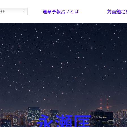
運命予報占いとは
対面鑑定
ese
部屋を探そう！
最恐の相性占い
永瀬匡