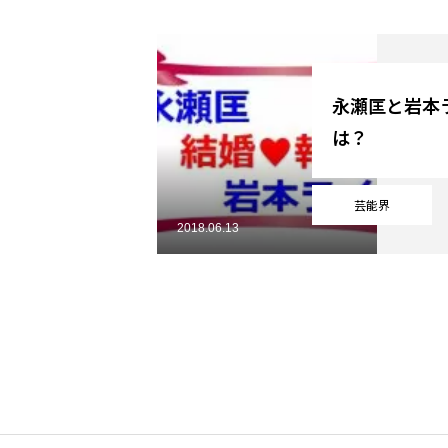
YouTube
永瀬匡と岩本
は？
Online Store
芸能界
2018.06.13