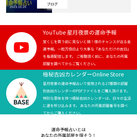
ブログ
2023.10.20
芸能界
テニス
YouTube 星月夜景の運命予報
スポーツ
宝くじを買う前に見ないと損！億のチャンスが巡る金
運予報。一粒万倍日より大事な『あなただけの吉日』
を毎週配信します。 ご視聴頂く前に、あなたの所属
競馬
部屋を調べてからご覧ください。
社会
極秘吉凶カレンダーOnline Store
星月夜景の運命予報占いで使用される27種類の部屋
テニス四大大会・五輪
別吉凶カレンダーのPDFファイルをご購入頂けます。
特別な意味を持つ極秘吉凶カレンダーは、日々の生活
テニス四大大会・五輪
に運を呼び込みます。 あなたの所属部屋番号を調べ
てからご購入ください。
鑑定及び出演依頼
運命予報占いとは
YouTube
あなたの所属部屋を探そう！