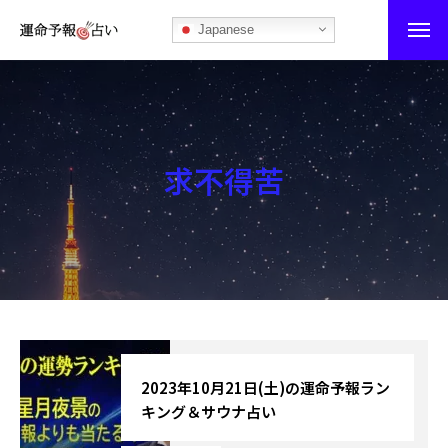
Japanese
運命予報占い
運命予報占いとは
求不得苦
あなたの所属部屋を探そう！
最恐の相性占い
秘伝公開！吉凶カレンダー
記事カテゴリー
ブログ
2023年10月21日(土)の運命予報ラン
キング＆サウナ占い
お知らせ