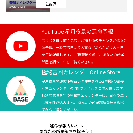
芸能界
2020.04.06
芸能界
テニス
YouTube 星月夜景の運命予報
スポーツ
宝くじを買う前に見ないと損！億のチャンスが巡る金
運予報。一粒万倍日より大事な『あなただけの吉日』
を毎週配信します。 ご視聴頂く前に、あなたの所属
競馬
部屋を調べてからご覧ください。
社会
極秘吉凶カレンダーOnline Store
星月夜景の運命予報占いで使用される27種類の部屋
テニス四大大会・五輪
別吉凶カレンダーのPDFファイルをご購入頂けます。
特別な意味を持つ極秘吉凶カレンダーは、日々の生活
テニス四大大会・五輪
に運を呼び込みます。 あなたの所属部屋番号を調べ
てからご購入ください。
鑑定及び出演依頼
運命予報占いとは
YouTube
あなたの所属部屋を探そう！