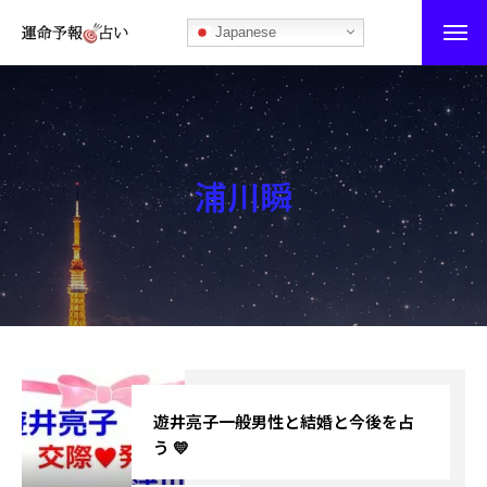
Japanese
運命予報占い
運命予報占いとは
浦川瞬
あなたの所属部屋を探そう！
最恐の相性占い
秘伝公開！吉凶カレンダー
記事カテゴリー
ブログ
遊井亮子一般男性と結婚と今後を占
う 💛
お知らせ