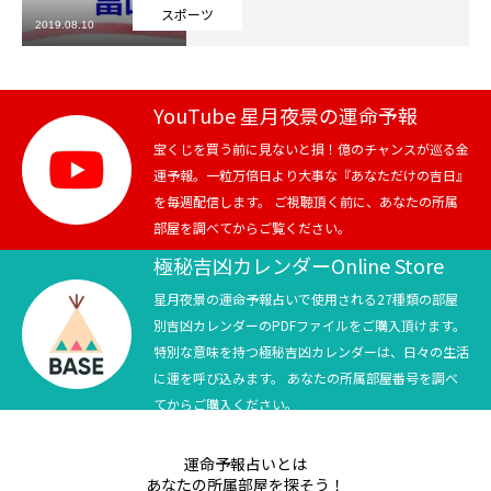
スポーツ
2019.08.10
芸能界
テニス
YouTube 星月夜景の運命予報
スポーツ
宝くじを買う前に見ないと損！億のチャンスが巡る金
運予報。一粒万倍日より大事な『あなただけの吉日』
を毎週配信します。 ご視聴頂く前に、あなたの所属
競馬
部屋を調べてからご覧ください。
社会
極秘吉凶カレンダーOnline Store
星月夜景の運命予報占いで使用される27種類の部屋
テニス四大大会・五輪
別吉凶カレンダーのPDFファイルをご購入頂けます。
特別な意味を持つ極秘吉凶カレンダーは、日々の生活
テニス四大大会・五輪
に運を呼び込みます。 あなたの所属部屋番号を調べ
てからご購入ください。
鑑定及び出演依頼
運命予報占いとは
YouTube
あなたの所属部屋を探そう！