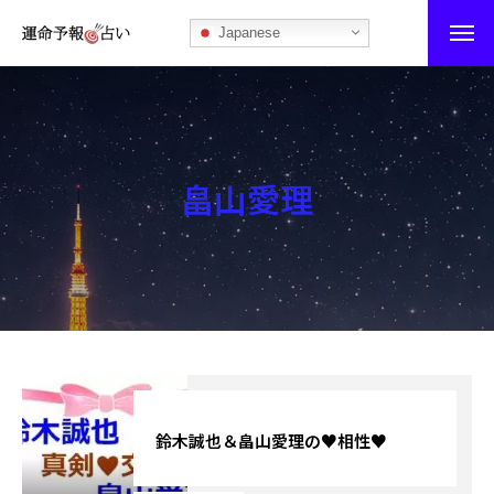
Japanese
運命予報占い
運命予報占いとは
畠山愛理
あなたの所属部屋を探そう！
最恐の相性占い
秘伝公開！吉凶カレンダー
記事カテゴリー
ブログ
鈴木誠也＆畠山愛理の♥相性♥
お知らせ