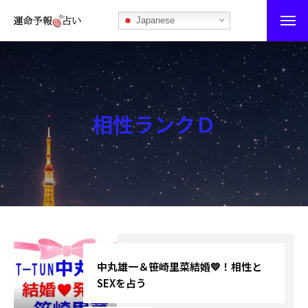
Japanese
運命予報占い
運命予報占いとは
相性ランクＤ
あなたの所属部屋を探そう！
最恐の相性占い
秘伝公開！吉凶カレンダー
記事カテゴリー
ブログ
中丸雄一＆笹崎里菜結婚💛！相性と
SEXを占う
お知らせ