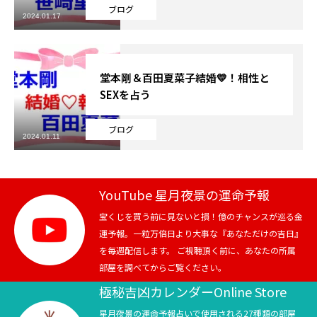
ブログ
2024.01.17
芸能界
テニス
堂本剛＆百田夏菜子結婚💛！相性と
SEXを占う
スポーツ
ブログ
競馬
2024.01.11
社会
YouTube 星月夜景の運命予報
テニス四大大会・五輪
宝くじを買う前に見ないと損！億のチャンスが巡る金
運予報。一粒万倍日より大事な『あなただけの吉日』
テニス四大大会・五輪
を毎週配信します。 ご視聴頂く前に、あなたの所属
部屋を調べてからご覧ください。
鑑定及び出演依頼
極秘吉凶カレンダーOnline Store
YouTube
星月夜景の運命予報占いで使用される27種類の部屋