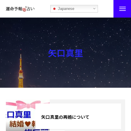
Japanese
運命予報占い
運命予報占いとは
矢口真里
あなたの所属部屋を探そう！
最恐の相性占い
秘伝公開！吉凶カレンダー
記事カテゴリー
ブログ
矢口真里の再婚について
お知らせ