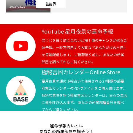
芸能界
2018.03.27
芸能界
テニス
YouTube 星月夜景の運命予報
スポーツ
宝くじを買う前に見ないと損！億のチャンスが巡る金
運予報。一粒万倍日より大事な『あなただけの吉日』
を毎週配信します。 ご視聴頂く前に、あなたの所属
競馬
部屋を調べてからご覧ください。
社会
極秘吉凶カレンダーOnline Store
星月夜景の運命予報占いで使用される27種類の部屋
テニス四大大会・五輪
別吉凶カレンダーのPDFファイルをご購入頂けます。
特別な意味を持つ極秘吉凶カレンダーは、日々の生活
テニス四大大会・五輪
に運を呼び込みます。 あなたの所属部屋番号を調べ
てからご購入ください。
鑑定及び出演依頼
運命予報占いとは
YouTube
あなたの所属部屋を探そう！