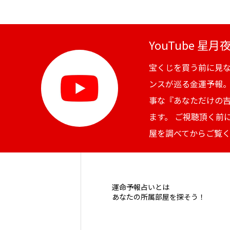
YouTube 星
宝くじを買う前に見
ンスが巡る金運予報
事な『あなただけの
ます。 ご視聴頂く前
屋を調べてからご覧
運命予報占いとは
あなたの所属部屋を探そう！