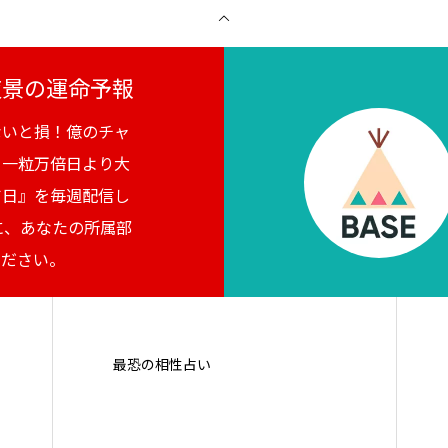
月夜景の運命予報
ないと損！億のチャ
。一粒万倍日より大
吉日』を毎週配信し
に、あなたの所属部
ください。
最恐の相性占い