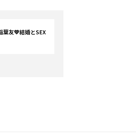
葉友💛結婚とSEX