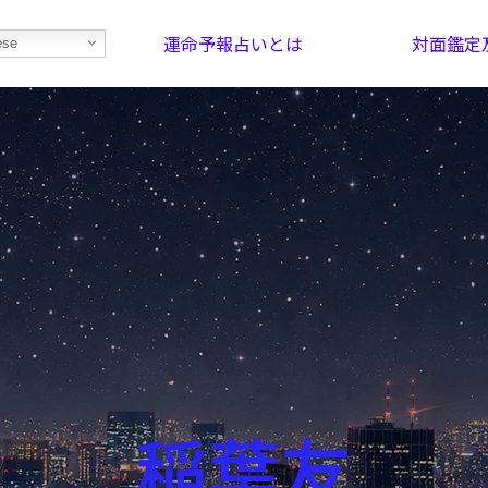
運命予報占いとは
対面鑑定
ese
部屋を探そう！
最恐の相性占い
稲葉友