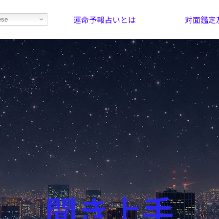
運命予報占いとは
対面鑑定
ese
部屋を探そう！
最恐の相性占い
聞き上手