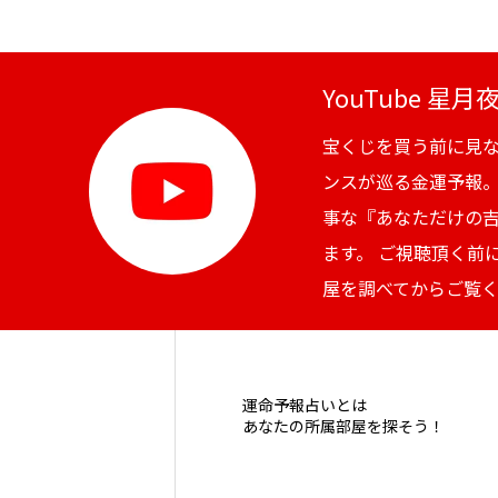
YouTube 星
宝くじを買う前に見
ンスが巡る金運予報
事な『あなただけの
ます。 ご視聴頂く前
屋を調べてからご覧
運命予報占いとは
あなたの所属部屋を探そう！