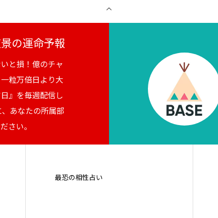
月夜景の運命予報
ないと損！億のチャ
。一粒万倍日より大
吉日』を毎週配信し
に、あなたの所属部
ください。
最恐の相性占い