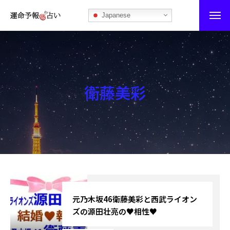
Japanese
運命予報占い
運命予報占いとは
衛藤美彩
あなたの所属部屋を探そう！
最恐の相性占い
秘伝公開！吉凶カレンダー
記事カテゴリー
ブログ
元乃木坂46衛藤美彩と西武ライオン
ズの源田壮亮の♥相性♥
お知らせ