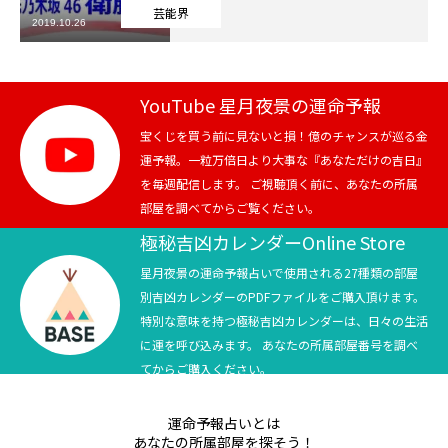
芸能界
2019.10.26
芸能界
テニス
YouTube 星月夜景の運命予報
スポーツ
宝くじを買う前に見ないと損！億のチャンスが巡る金
運予報。一粒万倍日より大事な『あなただけの吉日』
を毎週配信します。 ご視聴頂く前に、あなたの所属
競馬
部屋を調べてからご覧ください。
社会
極秘吉凶カレンダーOnline Store
星月夜景の運命予報占いで使用される27種類の部屋
テニス四大大会・五輪
別吉凶カレンダーのPDFファイルをご購入頂けます。
特別な意味を持つ極秘吉凶カレンダーは、日々の生活
テニス四大大会・五輪
に運を呼び込みます。 あなたの所属部屋番号を調べ
てからご購入ください。
鑑定及び出演依頼
運命予報占いとは
YouTube
あなたの所属部屋を探そう！