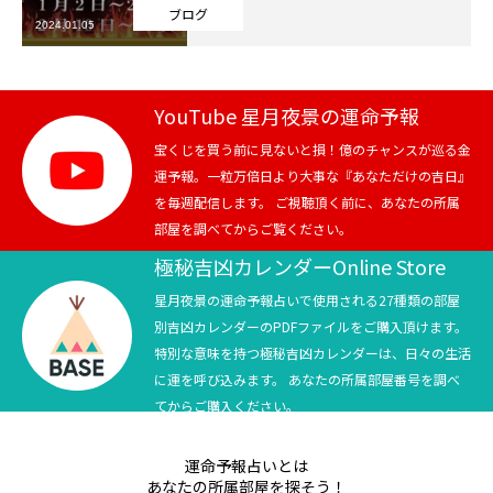
ブログ
2024.01.05
芸能界
テニス
YouTube 星月夜景の運命予報
スポーツ
宝くじを買う前に見ないと損！億のチャンスが巡る金
運予報。一粒万倍日より大事な『あなただけの吉日』
を毎週配信します。 ご視聴頂く前に、あなたの所属
競馬
部屋を調べてからご覧ください。
社会
極秘吉凶カレンダーOnline Store
星月夜景の運命予報占いで使用される27種類の部屋
テニス四大大会・五輪
別吉凶カレンダーのPDFファイルをご購入頂けます。
特別な意味を持つ極秘吉凶カレンダーは、日々の生活
テニス四大大会・五輪
に運を呼び込みます。 あなたの所属部屋番号を調べ
てからご購入ください。
鑑定及び出演依頼
運命予報占いとは
YouTube
あなたの所属部屋を探そう！