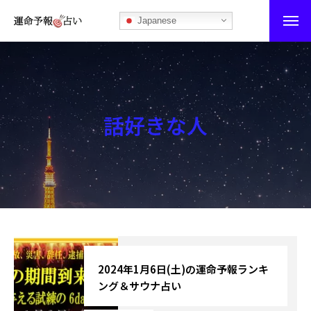
Japanese
運命予報占い
運命予報占いとは
話好きな人
あなたの所属部屋を探そう！
最恐の相性占い
秘伝公開！吉凶カレンダー
記事カテゴリー
ブログ
2024年1月6日(土)の運命予報ランキ
ング＆サウナ占い
お知らせ