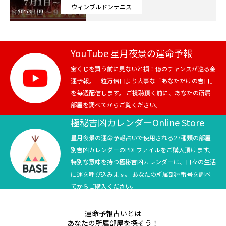
ウィンブルドンテニス
2025.07.09
芸能界
テニス
YouTube 星月夜景の運命予報
スポーツ
宝くじを買う前に見ないと損！億のチャンスが巡る金
運予報。一粒万倍日より大事な『あなただけの吉日』
を毎週配信します。 ご視聴頂く前に、あなたの所属
競馬
部屋を調べてからご覧ください。
社会
極秘吉凶カレンダーOnline Store
星月夜景の運命予報占いで使用される27種類の部屋
テニス四大大会・五輪
別吉凶カレンダーのPDFファイルをご購入頂けます。
特別な意味を持つ極秘吉凶カレンダーは、日々の生活
テニス四大大会・五輪
に運を呼び込みます。 あなたの所属部屋番号を調べ
てからご購入ください。
鑑定及び出演依頼
運命予報占いとは
YouTube
あなたの所属部屋を探そう！