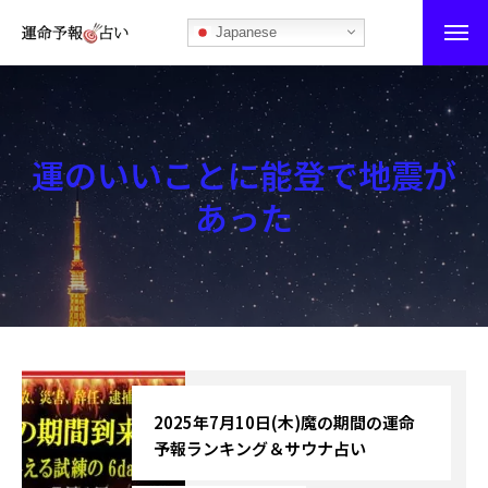
Japanese
運命予報占い
運命予報占いとは
運のいいことに能登で地震が
あなたの所属部屋を探そう！
あった
最恐の相性占い
秘伝公開！吉凶カレンダー
記事カテゴリー
ブログ
2025年7月10日(木)魔の期間の運命
予報ランキング＆サウナ占い
お知らせ