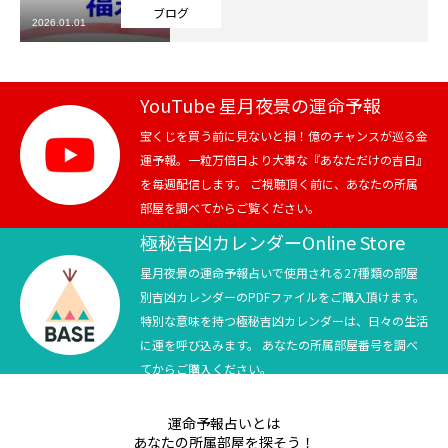
ブログ
2026.01.01
芸能界
テニス
YouTube 星月夜景の運命予報
スポーツ
宝くじを買う前に見ないと損！億のチャンスが巡る金
運予報。一粒万倍日より大事な『あなただけの吉日』
を毎週配信します。 ご視聴頂く前に、あなたの所属
競馬
部屋を調べてからご覧ください。
社会
極秘吉凶カレンダーOnline Store
星月夜景の運命予報占いで使用される27種類の部屋
テニス四大大会・五輪
別吉凶カレンダーのPDFファイルをご購入頂けます。
特別な意味を持つ極秘吉凶カレンダーは、日々の生活
テニス四大大会・五輪
に運を呼び込みます。 あなたの所属部屋番号を調べ
てからご購入ください。
鑑定及び出演依頼
運命予報占いとは
YouTube
あなたの所属部屋を探そう！