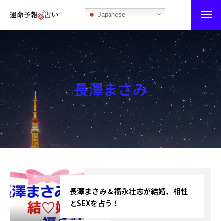
Japanese
運命予報占い
運命予報占いとは
長澤まさみ
あなたの所属部屋を探そう！
最恐の相性占い
秘伝公開！吉凶カレンダー
記事カテゴリー
ブログ
長澤まさみ＆福永壮志が結婚、相性
とSEXを占う！
お知らせ