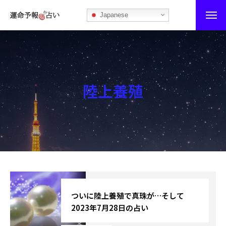
Japanese
運命予報占い
運命予報占いとは
陸上養殖
あなたの所属部屋を探そう！
最恐の相性占い
秘伝公開！吉凶カレンダー
記事カテゴリー
ブログ
ついに陸上養殖で真珠が…そして
2023年7月28日の占い
お知らせ