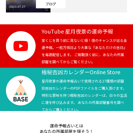
ブログ
2023.07.27
芸能界
テニス
YouTube 星月夜景の運命予報
スポーツ
宝くじを買う前に見ないと損！億のチャンスが巡る金
運予報。一粒万倍日より大事な『あなただけの吉日』
を毎週配信します。 ご視聴頂く前に、あなたの所属
競馬
部屋を調べてからご覧ください。
社会
極秘吉凶カレンダーOnline Store
星月夜景の運命予報占いで使用される27種類の部屋
テニス四大大会・五輪
別吉凶カレンダーのPDFファイルをご購入頂けます。
特別な意味を持つ極秘吉凶カレンダーは、日々の生活
テニス四大大会・五輪
に運を呼び込みます。 あなたの所属部屋番号を調べ
てからご購入ください。
鑑定及び出演依頼
運命予報占いとは
YouTube
あなたの所属部屋を探そう！