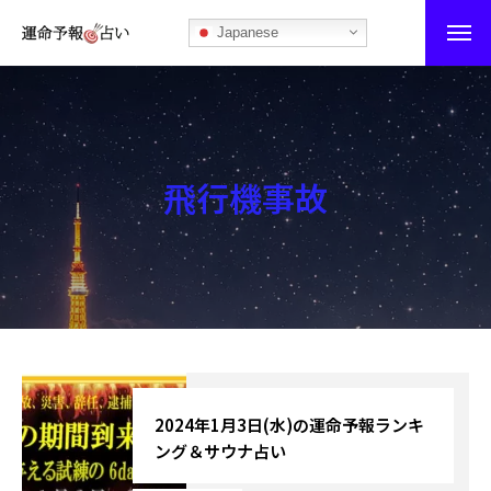
Japanese
運命予報占い
運命予報占いとは
飛行機事故
あなたの所属部屋を探そう！
最恐の相性占い
秘伝公開！吉凶カレンダー
記事カテゴリー
ブログ
2024年1月3日(水)の運命予報ランキ
ング＆サウナ占い
お知らせ