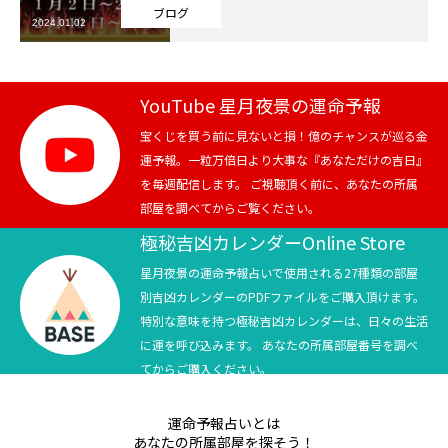
ブログ
2024.01.02
芸能界
テニス
YouTube 星月夜景の運命予報
スポーツ
宝くじを買う前に見ないと損！億のチャンスが巡る金
運予報。一粒万倍日より大事な『あなただけの吉日』
を毎週配信します。 ご視聴頂く前に、あなたの所属
競馬
部屋を調べてからご覧ください。
社会
極秘吉凶カレンダーOnline Store
星月夜景の運命予報占いで使用される27種類の部屋
テニス四大大会・五輪
別吉凶カレンダーのPDFファイルをご購入頂けます。
特別な意味を持つ極秘吉凶カレンダーは、日々の生活
テニス四大大会・五輪
に運を呼び込みます。 あなたの所属部屋番号を調べ
てからご購入ください。
鑑定及び出演依頼
運命予報占いとは
YouTube
あなたの所属部屋を探そう！