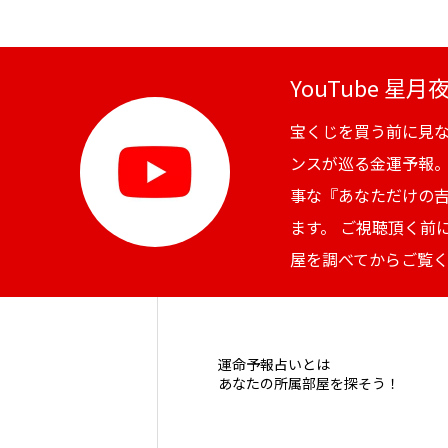
YouTube 星
宝くじを買う前に見
ンスが巡る金運予報
事な『あなただけの
ます。 ご視聴頂く前
屋を調べてからご覧
運命予報占いとは
あなたの所属部屋を探そう！