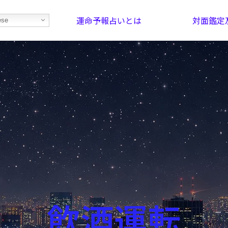
運命予報占いとは
対面鑑定
ese
部屋を探そう！
最恐の相性占い
飲酒運転