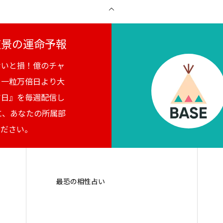
月夜景の運命予報
ないと損！億のチャ
。一粒万倍日より大
吉日』を毎週配信し
に、あなたの所属部
ください。
最恐の相性占い