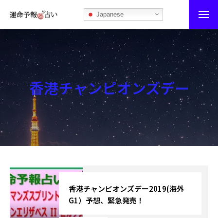
Japanese
運命予報占い
運命予報占いとは
香港チャンピオンズデー
あなたの所属部屋を探そう！
最恐の相性占い
秘伝公開！吉凶カレンダー
記事カテゴリー
ブログ
香港チャンピオンズデー2019(海外
G1）予想、緊急発売！
お知らせ