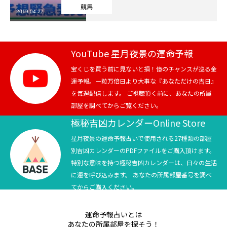
競馬
2019.04.27
芸能界
テニス
YouTube 星月夜景の運命予報
スポーツ
宝くじを買う前に見ないと損！億のチャンスが巡る金
運予報。一粒万倍日より大事な『あなただけの吉日』
を毎週配信します。 ご視聴頂く前に、あなたの所属
競馬
部屋を調べてからご覧ください。
社会
極秘吉凶カレンダーOnline Store
星月夜景の運命予報占いで使用される27種類の部屋
テニス四大大会・五輪
別吉凶カレンダーのPDFファイルをご購入頂けます。
特別な意味を持つ極秘吉凶カレンダーは、日々の生活
テニス四大大会・五輪
に運を呼び込みます。 あなたの所属部屋番号を調べ
てからご購入ください。
鑑定及び出演依頼
運命予報占いとは
YouTube
あなたの所属部屋を探そう！