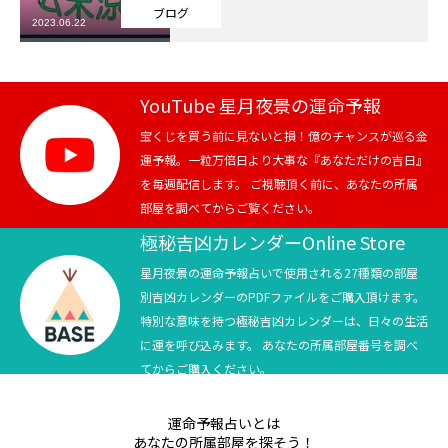
ブログ
2023.06.22
芸能界
テニス
YouTube 星月夜景の運命予報
スポーツ
宝くじを買う前に見ないと損！億のチャンスが巡る金
運予報。一粒万倍日より大事な『あなただけの吉日』
を毎週配信します。 ご視聴頂く前に、あなたの所属
競馬
部屋を調べてからご覧ください。
社会
極秘吉凶カレンダーOnline Store
星月夜景の運命予報占いで使用される27種類の部屋
テニス四大大会・五輪
別吉凶カレンダーのPDFファイルをご購入頂けます。
特別な意味を持つ極秘吉凶カレンダーは、日々の生活
テニス四大大会・五輪
に運を呼び込みます。 あなたの所属部屋番号を調べ
てからご購入ください。
鑑定及び出演依頼
運命予報占いとは
YouTube
あなたの所属部屋を探そう！