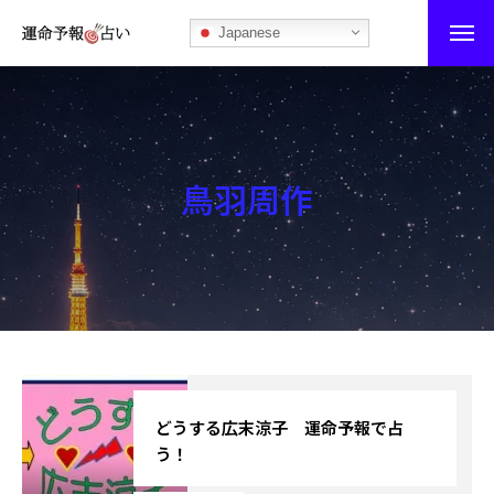
Japanese
運命予報占い
運命予報占いとは
鳥羽周作
あなたの所属部屋を探そう！
最恐の相性占い
秘伝公開！吉凶カレンダー
記事カテゴリー
ブログ
どうする広末涼子 運命予報で占
う！
お知らせ