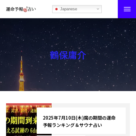
Japanese
運命予報占い
運命予報占いとは
鶴保庸介
あなたの所属部屋を探そう！
最恐の相性占い
秘伝公開！吉凶カレンダー
記事カテゴリー
ブログ
2025年7月10日(木)魔の期間の運命
予報ランキング＆サウナ占い
お知らせ