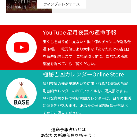
ウィンブルドンテニス
2025.07.09
芸能界
テニス
YouTube 星月夜景の運命予報
スポーツ
宝くじを買う前に見ないと損！億のチャンスが巡る金
運予報。一粒万倍日より大事な『あなただけの吉日』
を毎週配信します。 ご視聴頂く前に、あなたの所属
競馬
部屋を調べてからご覧ください。
社会
極秘吉凶カレンダーOnline Store
星月夜景の運命予報占いで使用される27種類の部屋
テニス四大大会・五輪
別吉凶カレンダーのPDFファイルをご購入頂けます。
特別な意味を持つ極秘吉凶カレンダーは、日々の生活
テニス四大大会・五輪
に運を呼び込みます。 あなたの所属部屋番号を調べ
てからご購入ください。
鑑定及び出演依頼
運命予報占いとは
YouTube
あなたの所属部屋を探そう！