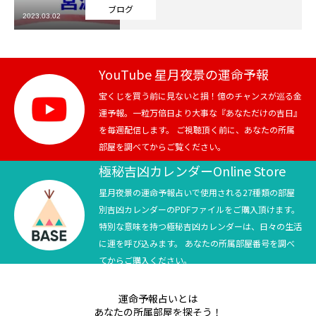
ブログ
2023.03.02
芸能界
テニス
YouTube 星月夜景の運命予報
スポーツ
宝くじを買う前に見ないと損！億のチャンスが巡る金
運予報。一粒万倍日より大事な『あなただけの吉日』
を毎週配信します。 ご視聴頂く前に、あなたの所属
競馬
部屋を調べてからご覧ください。
社会
極秘吉凶カレンダーOnline Store
星月夜景の運命予報占いで使用される27種類の部屋
テニス四大大会・五輪
別吉凶カレンダーのPDFファイルをご購入頂けます。
特別な意味を持つ極秘吉凶カレンダーは、日々の生活
テニス四大大会・五輪
に運を呼び込みます。 あなたの所属部屋番号を調べ
てからご購入ください。
鑑定及び出演依頼
運命予報占いとは
YouTube
あなたの所属部屋を探そう！