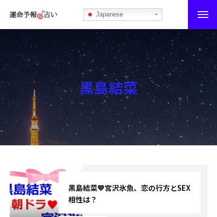
Japanese
運命予報占い
運命予報占いとは
黒島結菜
あなたの所属部屋を探そう！
最恐の相性占い
秘伝公開！吉凶カレンダー
記事カテゴリー
ブログ
黒島結菜💛宮沢氷魚、恋の行方とSEX
相性は？
お知らせ