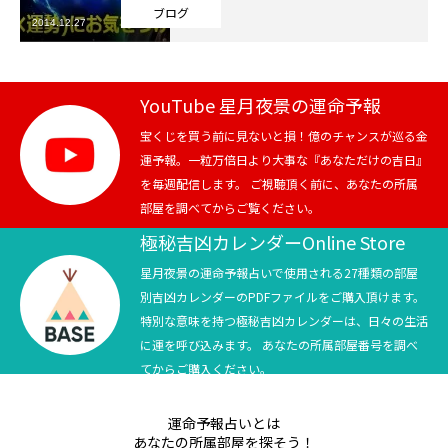
ブログ
2014.12.27
芸能界
テニス
YouTube 星月夜景の運命予報
スポーツ
宝くじを買う前に見ないと損！億のチャンスが巡る金
運予報。一粒万倍日より大事な『あなただけの吉日』
を毎週配信します。 ご視聴頂く前に、あなたの所属
競馬
部屋を調べてからご覧ください。
社会
極秘吉凶カレンダーOnline Store
星月夜景の運命予報占いで使用される27種類の部屋
テニス四大大会・五輪
別吉凶カレンダーのPDFファイルをご購入頂けます。
特別な意味を持つ極秘吉凶カレンダーは、日々の生活
テニス四大大会・五輪
に運を呼び込みます。 あなたの所属部屋番号を調べ
てからご購入ください。
鑑定及び出演依頼
運命予報占いとは
YouTube
あなたの所属部屋を探そう！