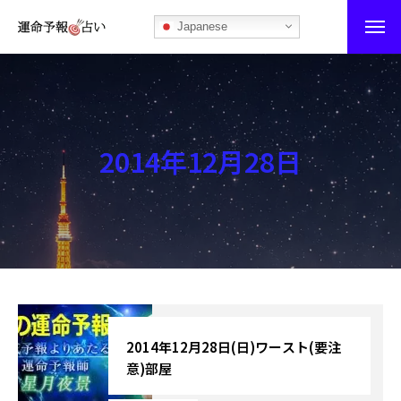
Japanese
運命予報占い
運命予報占いとは
2014年12月28日
あなたの所属部屋を探そう！
最恐の相性占い
秘伝公開！吉凶カレンダー
記事カテゴリー
ブログ
2014年12月28日(日)ワースト(要注
意)部屋
お知らせ