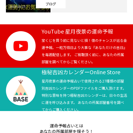
ブログ
2018.10.15
芸能界
テニス
YouTube 星月夜景の運命予報
スポーツ
宝くじを買う前に見ないと損！億のチャンスが巡る金
運予報。一粒万倍日より大事な『あなただけの吉日』
を毎週配信します。 ご視聴頂く前に、あなたの所属
競馬
部屋を調べてからご覧ください。
社会
極秘吉凶カレンダーOnline Store
星月夜景の運命予報占いで使用される27種類の部屋
テニス四大大会・五輪
別吉凶カレンダーのPDFファイルをご購入頂けます。
特別な意味を持つ極秘吉凶カレンダーは、日々の生活
テニス四大大会・五輪
に運を呼び込みます。 あなたの所属部屋番号を調べ
てからご購入ください。
鑑定及び出演依頼
運命予報占いとは
YouTube
あなたの所属部屋を探そう！