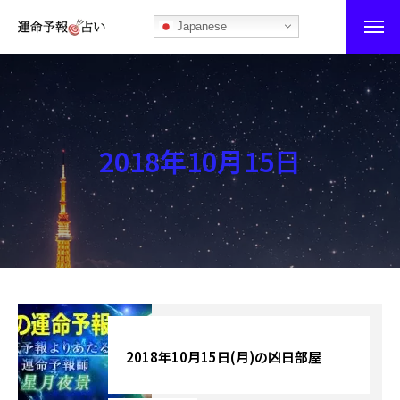
Japanese
運命予報占い
運命予報占いとは
2018年10月15日
あなたの所属部屋を探そう！
最恐の相性占い
秘伝公開！吉凶カレンダー
記事カテゴリー
ブログ
2018年10月15日(月)の凶日部屋
お知らせ