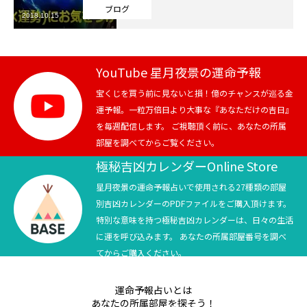
ブログ
2018.10.15
芸能界
テニス
YouTube 星月夜景の運命予報
スポーツ
宝くじを買う前に見ないと損！億のチャンスが巡る金
運予報。一粒万倍日より大事な『あなただけの吉日』
を毎週配信します。 ご視聴頂く前に、あなたの所属
競馬
部屋を調べてからご覧ください。
社会
極秘吉凶カレンダーOnline Store
星月夜景の運命予報占いで使用される27種類の部屋
テニス四大大会・五輪
別吉凶カレンダーのPDFファイルをご購入頂けます。
特別な意味を持つ極秘吉凶カレンダーは、日々の生活
テニス四大大会・五輪
に運を呼び込みます。 あなたの所属部屋番号を調べ
てからご購入ください。
鑑定及び出演依頼
運命予報占いとは
YouTube
あなたの所属部屋を探そう！