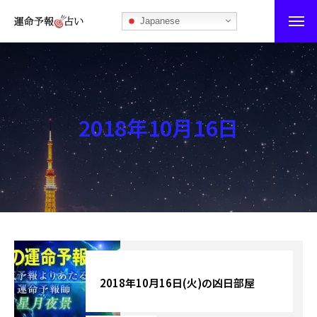
Japanese
運命予報占い
運命予報占いとは
2018年10月16日
あなたの所属部屋を探そう！
最恐の相性占い
秘伝公開！吉凶カレンダー
記事カテゴリー
ブログ
2018年10月16日(火)の凶日部屋
お知らせ