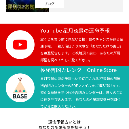
ブログ
2018.10.16
芸能界
テニス
YouTube 星月夜景の運命予報
スポーツ
宝くじを買う前に見ないと損！億のチャンスが巡る金
運予報。一粒万倍日より大事な『あなただけの吉日』
を毎週配信します。 ご視聴頂く前に、あなたの所属
競馬
部屋を調べてからご覧ください。
社会
極秘吉凶カレンダーOnline Store
星月夜景の運命予報占いで使用される27種類の部屋
テニス四大大会・五輪
別吉凶カレンダーのPDFファイルをご購入頂けます。
特別な意味を持つ極秘吉凶カレンダーは、日々の生活
テニス四大大会・五輪
に運を呼び込みます。 あなたの所属部屋番号を調べ
てからご購入ください。
鑑定及び出演依頼
運命予報占いとは
YouTube
あなたの所属部屋を探そう！