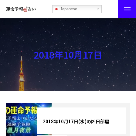
Japanese
運命予報占い
運命予報占いとは
2018年10月17日
あなたの所属部屋を探そう！
最恐の相性占い
秘伝公開！吉凶カレンダー
記事カテゴリー
ブログ
2018年10月17日(水)の凶日部屋
お知らせ