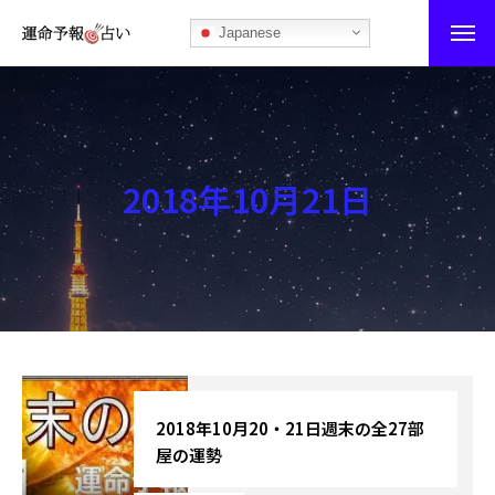
Japanese
運命予報占い
運命予報占いとは
2018年10月21日
あなたの所属部屋を探そう！
最恐の相性占い
秘伝公開！吉凶カレンダー
記事カテゴリー
ブログ
2018年10月20・21日週末の全27部
屋の運勢
お知らせ