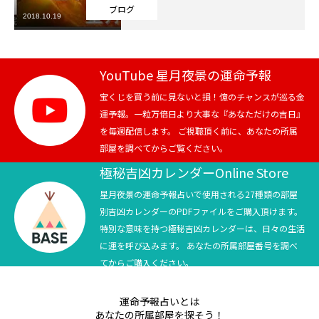
ブログ
2018.10.19
芸能界
テニス
YouTube 星月夜景の運命予報
スポーツ
宝くじを買う前に見ないと損！億のチャンスが巡る金
運予報。一粒万倍日より大事な『あなただけの吉日』
を毎週配信します。 ご視聴頂く前に、あなたの所属
競馬
部屋を調べてからご覧ください。
社会
極秘吉凶カレンダーOnline Store
星月夜景の運命予報占いで使用される27種類の部屋
テニス四大大会・五輪
別吉凶カレンダーのPDFファイルをご購入頂けます。
特別な意味を持つ極秘吉凶カレンダーは、日々の生活
テニス四大大会・五輪
に運を呼び込みます。 あなたの所属部屋番号を調べ
てからご購入ください。
鑑定及び出演依頼
運命予報占いとは
YouTube
あなたの所属部屋を探そう！