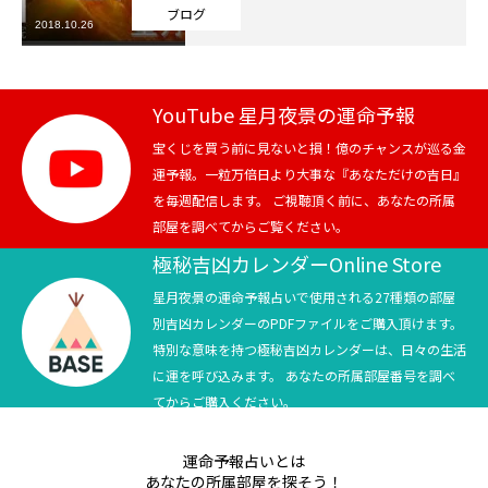
ブログ
2018.10.26
芸能界
テニス
YouTube 星月夜景の運命予報
スポーツ
宝くじを買う前に見ないと損！億のチャンスが巡る金
運予報。一粒万倍日より大事な『あなただけの吉日』
を毎週配信します。 ご視聴頂く前に、あなたの所属
競馬
部屋を調べてからご覧ください。
社会
極秘吉凶カレンダーOnline Store
星月夜景の運命予報占いで使用される27種類の部屋
テニス四大大会・五輪
別吉凶カレンダーのPDFファイルをご購入頂けます。
特別な意味を持つ極秘吉凶カレンダーは、日々の生活
テニス四大大会・五輪
に運を呼び込みます。 あなたの所属部屋番号を調べ
てからご購入ください。
鑑定及び出演依頼
運命予報占いとは
YouTube
あなたの所属部屋を探そう！