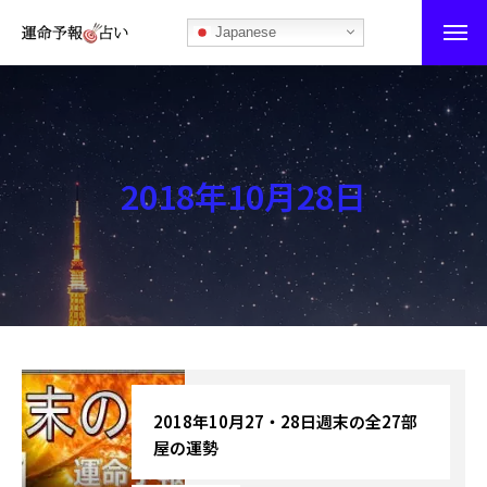
Japanese
運命予報占い
運命予報占いとは
2018年10月28日
あなたの所属部屋を探そう！
最恐の相性占い
秘伝公開！吉凶カレンダー
記事カテゴリー
ブログ
2018年10月27・28日週末の全27部
屋の運勢
お知らせ