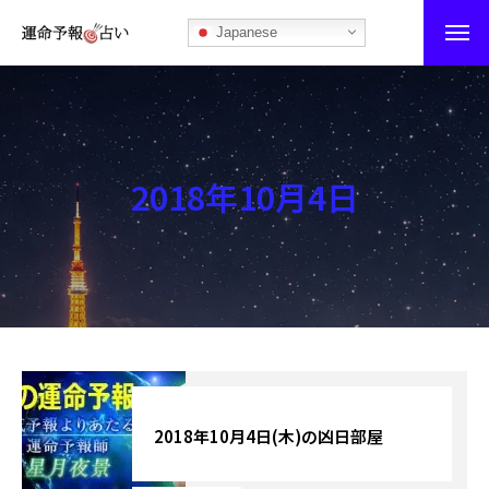
Japanese
運命予報占い
運命予報占いとは
2018年10月4日
あなたの所属部屋を探そう！
最恐の相性占い
秘伝公開！吉凶カレンダー
記事カテゴリー
ブログ
2018年10月4日(木)の凶日部屋
お知らせ