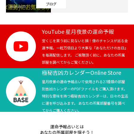
ブログ
2018.10.03
芸能界
テニス
YouTube 星月夜景の運命予報
スポーツ
宝くじを買う前に見ないと損！億のチャンスが巡る金
運予報。一粒万倍日より大事な『あなただけの吉日』
を毎週配信します。 ご視聴頂く前に、あなたの所属
競馬
部屋を調べてからご覧ください。
社会
極秘吉凶カレンダーOnline Store
星月夜景の運命予報占いで使用される27種類の部屋
テニス四大大会・五輪
別吉凶カレンダーのPDFファイルをご購入頂けます。
特別な意味を持つ極秘吉凶カレンダーは、日々の生活
テニス四大大会・五輪
に運を呼び込みます。 あなたの所属部屋番号を調べ
てからご購入ください。
鑑定及び出演依頼
運命予報占いとは
YouTube
あなたの所属部屋を探そう！