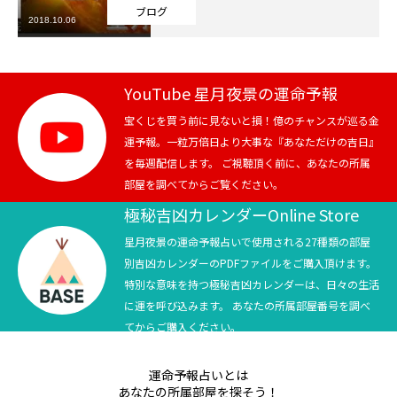
ブログ
2018.10.06
芸能界
テニス
YouTube 星月夜景の運命予報
スポーツ
宝くじを買う前に見ないと損！億のチャンスが巡る金
運予報。一粒万倍日より大事な『あなただけの吉日』
を毎週配信します。 ご視聴頂く前に、あなたの所属
競馬
部屋を調べてからご覧ください。
社会
極秘吉凶カレンダーOnline Store
星月夜景の運命予報占いで使用される27種類の部屋
テニス四大大会・五輪
別吉凶カレンダーのPDFファイルをご購入頂けます。
特別な意味を持つ極秘吉凶カレンダーは、日々の生活
テニス四大大会・五輪
に運を呼び込みます。 あなたの所属部屋番号を調べ
てからご購入ください。
鑑定及び出演依頼
運命予報占いとは
YouTube
あなたの所属部屋を探そう！