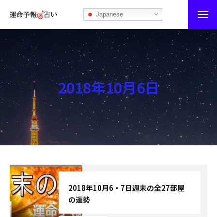
Japanese
運命予報占い
運命予報占いとは
2018年10月6日
あなたの所属部屋を探そう！
最恐の相性占い
秘伝公開！吉凶カレンダー
記事カテゴリー
ブログ
2018年10月6・7日週末の全27部屋
の運勢
お知らせ