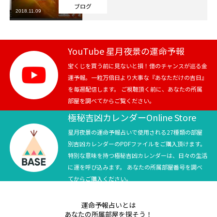
ブログ
2018.11.09
芸能界
テニス
YouTube 星月夜景の運命予報
スポーツ
宝くじを買う前に見ないと損！億のチャンスが巡る金
運予報。一粒万倍日より大事な『あなただけの吉日』
を毎週配信します。 ご視聴頂く前に、あなたの所属
競馬
部屋を調べてからご覧ください。
社会
極秘吉凶カレンダーOnline Store
星月夜景の運命予報占いで使用される27種類の部屋
テニス四大大会・五輪
別吉凶カレンダーのPDFファイルをご購入頂けます。
特別な意味を持つ極秘吉凶カレンダーは、日々の生活
テニス四大大会・五輪
に運を呼び込みます。 あなたの所属部屋番号を調べ
てからご購入ください。
鑑定及び出演依頼
運命予報占いとは
YouTube
あなたの所属部屋を探そう！