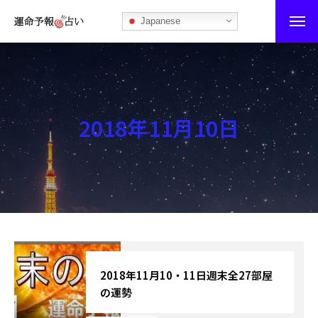
Japanese
運命予報占い
運命予報占いとは
2018年11月10日
あなたの所属部屋を探そう！
最恐の相性占い
秘伝公開！吉凶カレンダー
記事カテゴリー
ブログ
2018年11月10・11日週末全27部屋
の運勢
お知らせ