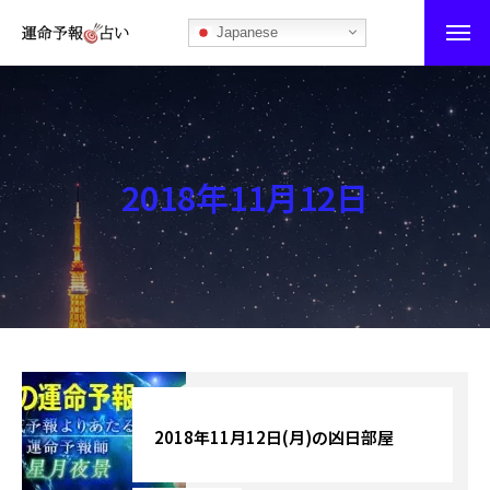
Japanese
運命予報占い
運命予報占いとは
2018年11月12日
あなたの所属部屋を探そう！
最恐の相性占い
秘伝公開！吉凶カレンダー
記事カテゴリー
ブログ
2018年11月12日(月)の凶日部屋
お知らせ