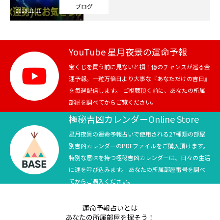
ブログ
2018.11.11
芸能界
テニス
YouTube 星月夜景の運命予報
スポーツ
宝くじを買う前に見ないと損！億のチャンスが巡る金
運予報。一粒万倍日より大事な『あなただけの吉日』
を毎週配信します。 ご視聴頂く前に、あなたの所属
競馬
部屋を調べてからご覧ください。
社会
極秘吉凶カレンダーOnline Store
星月夜景の運命予報占いで使用される27種類の部屋
テニス四大大会・五輪
別吉凶カレンダーのPDFファイルをご購入頂けます。
特別な意味を持つ極秘吉凶カレンダーは、日々の生活
テニス四大大会・五輪
に運を呼び込みます。 あなたの所属部屋番号を調べ
てからご購入ください。
鑑定及び出演依頼
運命予報占いとは
YouTube
あなたの所属部屋を探そう！