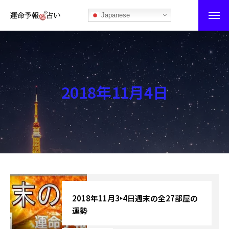
Japanese
運命予報占い
運命予報占いとは
2018年11月4日
あなたの所属部屋を探そう！
最恐の相性占い
秘伝公開！吉凶カレンダー
記事カテゴリー
ブログ
2018年11月3‣4日週末の全27部屋の
運勢
お知らせ