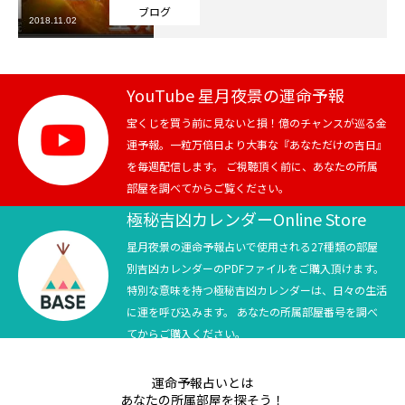
ブログ
2018.11.02
芸能界
テニス
YouTube 星月夜景の運命予報
スポーツ
宝くじを買う前に見ないと損！億のチャンスが巡る金
運予報。一粒万倍日より大事な『あなただけの吉日』
を毎週配信します。 ご視聴頂く前に、あなたの所属
競馬
部屋を調べてからご覧ください。
社会
極秘吉凶カレンダーOnline Store
星月夜景の運命予報占いで使用される27種類の部屋
テニス四大大会・五輪
別吉凶カレンダーのPDFファイルをご購入頂けます。
特別な意味を持つ極秘吉凶カレンダーは、日々の生活
テニス四大大会・五輪
に運を呼び込みます。 あなたの所属部屋番号を調べ
てからご購入ください。
鑑定及び出演依頼
運命予報占いとは
YouTube
あなたの所属部屋を探そう！