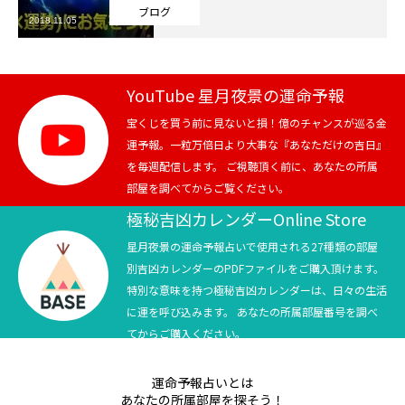
ブログ
2018.11.05
芸能界
テニス
YouTube 星月夜景の運命予報
スポーツ
宝くじを買う前に見ないと損！億のチャンスが巡る金
運予報。一粒万倍日より大事な『あなただけの吉日』
を毎週配信します。 ご視聴頂く前に、あなたの所属
競馬
部屋を調べてからご覧ください。
社会
極秘吉凶カレンダーOnline Store
星月夜景の運命予報占いで使用される27種類の部屋
テニス四大大会・五輪
別吉凶カレンダーのPDFファイルをご購入頂けます。
特別な意味を持つ極秘吉凶カレンダーは、日々の生活
テニス四大大会・五輪
に運を呼び込みます。 あなたの所属部屋番号を調べ
てからご購入ください。
鑑定及び出演依頼
運命予報占いとは
YouTube
あなたの所属部屋を探そう！