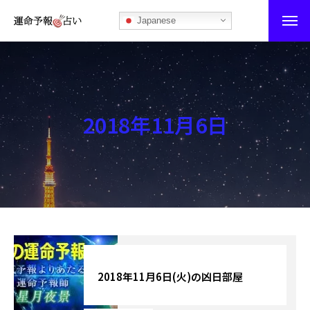
Japanese
運命予報占い
運命予報占いとは
2018年11月6日
あなたの所属部屋を探そう！
最恐の相性占い
秘伝公開！吉凶カレンダー
記事カテゴリー
ブログ
2018年11月6日(火)の凶日部屋
お知らせ