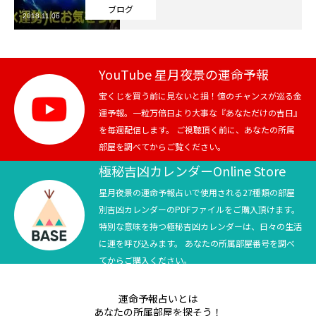
ブログ
2018.11.06
芸能界
テニス
YouTube 星月夜景の運命予報
スポーツ
宝くじを買う前に見ないと損！億のチャンスが巡る金
運予報。一粒万倍日より大事な『あなただけの吉日』
を毎週配信します。 ご視聴頂く前に、あなたの所属
競馬
部屋を調べてからご覧ください。
社会
極秘吉凶カレンダーOnline Store
星月夜景の運命予報占いで使用される27種類の部屋
テニス四大大会・五輪
別吉凶カレンダーのPDFファイルをご購入頂けます。
特別な意味を持つ極秘吉凶カレンダーは、日々の生活
テニス四大大会・五輪
に運を呼び込みます。 あなたの所属部屋番号を調べ
てからご購入ください。
鑑定及び出演依頼
運命予報占いとは
YouTube
あなたの所属部屋を探そう！