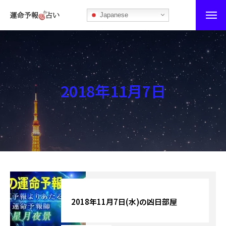
Japanese
運命予報占い
運命予報占いとは
2018年11月7日
あなたの所属部屋を探そう！
最恐の相性占い
秘伝公開！吉凶カレンダー
記事カテゴリー
ブログ
2018年11月7日(水)の凶日部屋
お知らせ