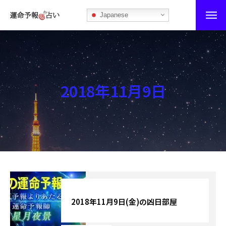
Japanese
運命予報占い
運命予報占いとは
2018年11月9日
あなたの所属部屋を探そう！
最恐の相性占い
秘伝公開！吉凶カレンダー
記事カテゴリー
ブログ
2018年11月9日(金)の凶日部屋
お知らせ