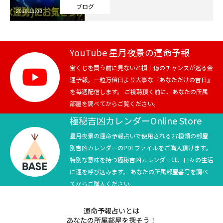
ブログ
2018.11.08
芸能界
テニス
YouTube 星月夜景の運命予報
スポーツ
宝くじを買う前に見ないと損！億のチャンスが巡る金
運予報。一粒万倍日より大事な『あなただけの吉日』
を毎週配信します。 ご視聴頂く前に、あなたの所属
競馬
部屋を調べてからご覧ください。
社会
極秘吉凶カレンダーOnline Store
星月夜景の運命予報占いで使用される27種類の部屋
テニス四大大会・五輪
別吉凶カレンダーのPDFファイルをご購入頂けます。
特別な意味を持つ極秘吉凶カレンダーは、日々の生活
テニス四大大会・五輪
に運を呼び込みます。 あなたの所属部屋番号を調べ
てからご購入ください。
鑑定及び出演依頼
運命予報占いとは
YouTube
あなたの所属部屋を探そう！