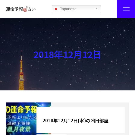
Japanese
運命予報占い
運命予報占いとは
2018年12月12日
あなたの所属部屋を探そう！
最恐の相性占い
秘伝公開！吉凶カレンダー
記事カテゴリー
ブログ
2018年12月12日(水)の凶日部屋
お知らせ