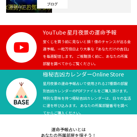
ブログ
2018.12.11
芸能界
テニス
YouTube 星月夜景の運命予報
スポーツ
宝くじを買う前に見ないと損！億のチャンスが巡る金
運予報。一粒万倍日より大事な『あなただけの吉日』
を毎週配信します。 ご視聴頂く前に、あなたの所属
競馬
部屋を調べてからご覧ください。
社会
極秘吉凶カレンダーOnline Store
星月夜景の運命予報占いで使用される27種類の部屋
テニス四大大会・五輪
別吉凶カレンダーのPDFファイルをご購入頂けます。
特別な意味を持つ極秘吉凶カレンダーは、日々の生活
テニス四大大会・五輪
に運を呼び込みます。 あなたの所属部屋番号を調べ
てからご購入ください。
鑑定及び出演依頼
運命予報占いとは
YouTube
あなたの所属部屋を探そう！