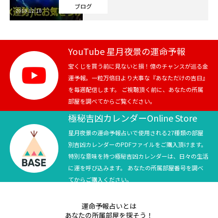
ブログ
2018.12.18
芸能界
テニス
YouTube 星月夜景の運命予報
スポーツ
宝くじを買う前に見ないと損！億のチャンスが巡る金
運予報。一粒万倍日より大事な『あなただけの吉日』
を毎週配信します。 ご視聴頂く前に、あなたの所属
競馬
部屋を調べてからご覧ください。
社会
極秘吉凶カレンダーOnline Store
星月夜景の運命予報占いで使用される27種類の部屋
テニス四大大会・五輪
別吉凶カレンダーのPDFファイルをご購入頂けます。
特別な意味を持つ極秘吉凶カレンダーは、日々の生活
テニス四大大会・五輪
に運を呼び込みます。 あなたの所属部屋番号を調べ
てからご購入ください。
鑑定及び出演依頼
運命予報占いとは
YouTube
あなたの所属部屋を探そう！