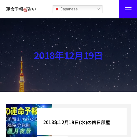
Japanese
運命予報占い
運命予報占いとは
2018年12月19日
あなたの所属部屋を探そう！
最恐の相性占い
秘伝公開！吉凶カレンダー
記事カテゴリー
ブログ
2018年12月19日(水)の凶日部屋
お知らせ