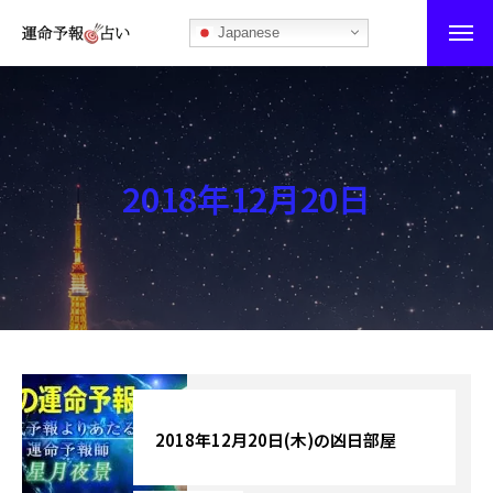
Japanese
運命予報占い
運命予報占いとは
2018年12月20日
あなたの所属部屋を探そう！
最恐の相性占い
秘伝公開！吉凶カレンダー
記事カテゴリー
ブログ
2018年12月20日(木)の凶日部屋
お知らせ