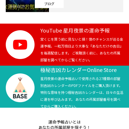
ブログ
2018.12.19
芸能界
テニス
YouTube 星月夜景の運命予報
スポーツ
宝くじを買う前に見ないと損！億のチャンスが巡る金
運予報。一粒万倍日より大事な『あなただけの吉日』
を毎週配信します。 ご視聴頂く前に、あなたの所属
競馬
部屋を調べてからご覧ください。
社会
極秘吉凶カレンダーOnline Store
星月夜景の運命予報占いで使用される27種類の部屋
テニス四大大会・五輪
別吉凶カレンダーのPDFファイルをご購入頂けます。
特別な意味を持つ極秘吉凶カレンダーは、日々の生活
テニス四大大会・五輪
に運を呼び込みます。 あなたの所属部屋番号を調べ
てからご購入ください。
鑑定及び出演依頼
運命予報占いとは
YouTube
あなたの所属部屋を探そう！