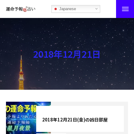
Japanese
運命予報占い
運命予報占いとは
2018年12月21日
あなたの所属部屋を探そう！
最恐の相性占い
秘伝公開！吉凶カレンダー
記事カテゴリー
ブログ
2018年12月21日(金)の凶日部屋
お知らせ