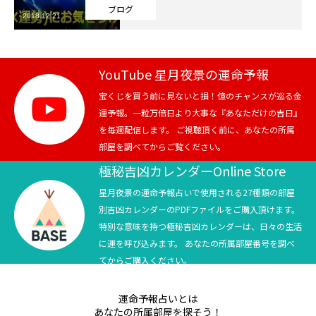
ブログ
2018.12.21
芸能界
テニス
YouTube 星月夜景の運命予報
スポーツ
宝くじを買う前に見ないと損！億のチャンスが巡る金
運予報。一粒万倍日より大事な『あなただけの吉日』
を毎週配信します。 ご視聴頂く前に、あなたの所属
競馬
部屋を調べてからご覧ください。
社会
極秘吉凶カレンダーOnline Store
星月夜景の運命予報占いで使用される27種類の部屋
テニス四大大会・五輪
別吉凶カレンダーのPDFファイルをご購入頂けます。
特別な意味を持つ極秘吉凶カレンダーは、日々の生活
テニス四大大会・五輪
に運を呼び込みます。 あなたの所属部屋番号を調べ
てからご購入ください。
鑑定及び出演依頼
運命予報占いとは
YouTube
あなたの所属部屋を探そう！