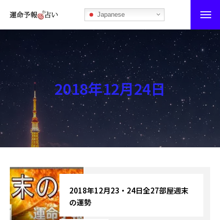
Japanese
運命予報占い
運命予報占いとは
2018年12月24日
あなたの所属部屋を探そう！
最恐の相性占い
秘伝公開！吉凶カレンダー
記事カテゴリー
ブログ
2018年12月23・24日全27部屋週末
の運勢
お知らせ