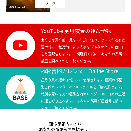
ブログ
2018.12.22
芸能界
テニス
YouTube 星月夜景の運命予報
スポーツ
宝くじを買う前に見ないと損！億のチャンスが巡る金
運予報。一粒万倍日より大事な『あなただけの吉日』
を毎週配信します。 ご視聴頂く前に、あなたの所属
競馬
部屋を調べてからご覧ください。
社会
極秘吉凶カレンダーOnline Store
星月夜景の運命予報占いで使用される27種類の部屋
テニス四大大会・五輪
別吉凶カレンダーのPDFファイルをご購入頂けます。
特別な意味を持つ極秘吉凶カレンダーは、日々の生活
テニス四大大会・五輪
に運を呼び込みます。 あなたの所属部屋番号を調べ
てからご購入ください。
鑑定及び出演依頼
運命予報占いとは
YouTube
あなたの所属部屋を探そう！