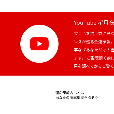
YouTube 星
宝くじを買う前に見
ンスが巡る金運予報
事な『あなただけの
ます。 ご視聴頂く前
屋を調べてからご覧
運命予報占いとは
あなたの所属部屋を探そう！