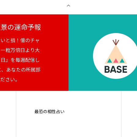
月夜景の運命予報
ないと損！億のチャ
。一粒万倍日より大
吉日』を毎週配信し
に、あなたの所属部
ください。
最恐の相性占い