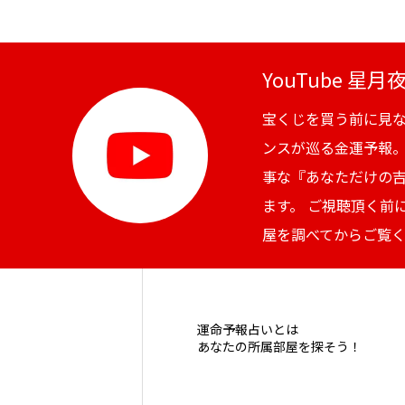
YouTube 星
宝くじを買う前に見
ンスが巡る金運予報
事な『あなただけの
ます。 ご視聴頂く前
屋を調べてからご覧
運命予報占いとは
あなたの所属部屋を探そう！