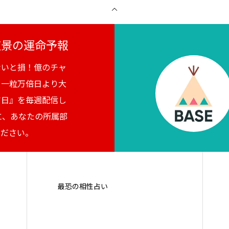
月夜景の運命予報
ないと損！億のチャ
。一粒万倍日より大
吉日』を毎週配信し
に、あなたの所属部
ください。
最恐の相性占い