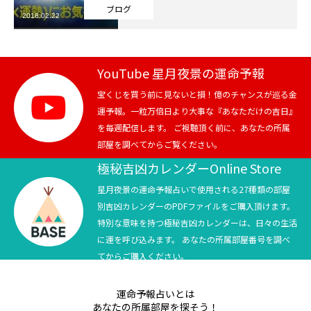
ブログ
2018.02.22
芸能界
テニス
YouTube 星月夜景の運命予報
スポーツ
宝くじを買う前に見ないと損！億のチャンスが巡る金
運予報。一粒万倍日より大事な『あなただけの吉日』
を毎週配信します。 ご視聴頂く前に、あなたの所属
競馬
部屋を調べてからご覧ください。
社会
極秘吉凶カレンダーOnline Store
星月夜景の運命予報占いで使用される27種類の部屋
テニス四大大会・五輪
別吉凶カレンダーのPDFファイルをご購入頂けます。
特別な意味を持つ極秘吉凶カレンダーは、日々の生活
テニス四大大会・五輪
に運を呼び込みます。 あなたの所属部屋番号を調べ
てからご購入ください。
鑑定及び出演依頼
運命予報占いとは
YouTube
あなたの所属部屋を探そう！