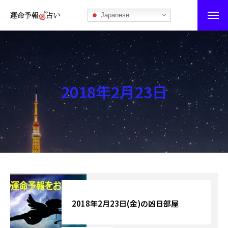
Japanese
運命予報占い
運命予報占いとは
2018年2月23日
あなたの所属部屋を探そう！
最恐の相性占い
秘伝公開！吉凶カレンダー
記事カテゴリー
ブログ
2018年2月23日(金)の凶日部屋
お知らせ