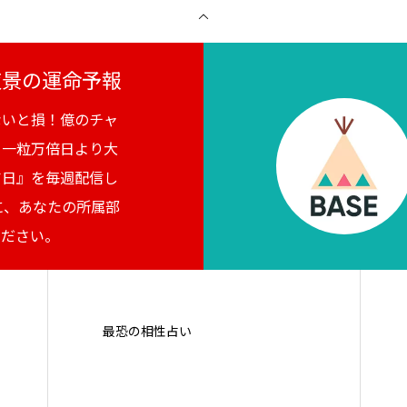
月夜景の運命予報
ないと損！億のチャ
。一粒万倍日より大
吉日』を毎週配信し
に、あなたの所属部
ください。
最恐の相性占い