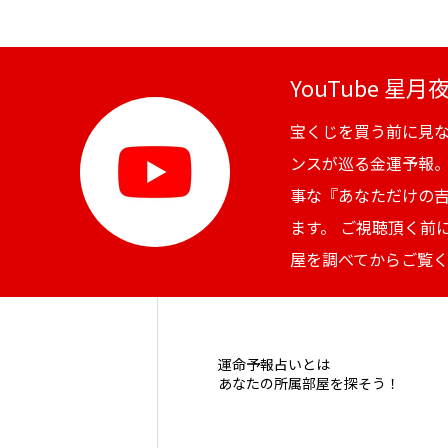
YouTube 星
宝くじを買う前に見
ンスが巡る金運予報
事な『あなただけの
ます。 ご視聴頂く前
屋を調べてからご覧
運命予報占いとは
あなたの所属部屋を探そう！