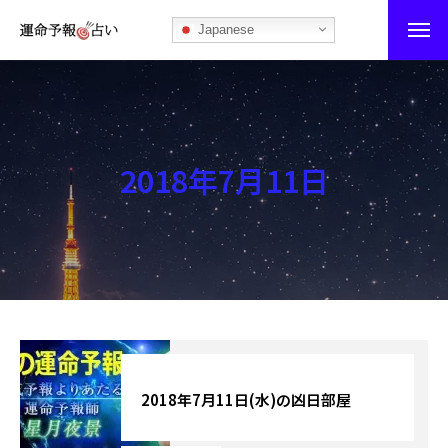
Japanese
運命予報占い
運命予報占いとは
2018年7月11日
あなたの所属部屋を探そう！
最恐の相性占い
秘伝公開！吉凶カレンダー
記事カテゴリー
ブログ
2018年7月11日(水)の凶日部屋
お知らせ