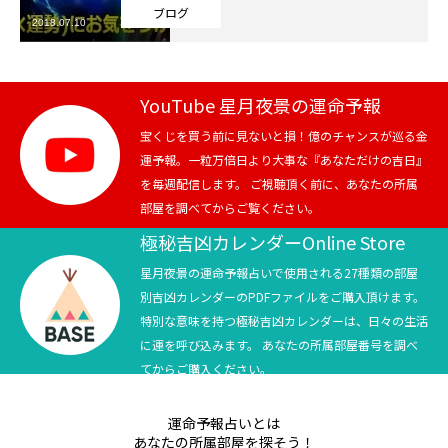
ブログ
2018.07.10
芸能界
テニス
YouTube 星月夜景の運命予報
スポーツ
宝くじを買う前に見ないと損！億のチャンスが巡る金
運予報。一粒万倍日より大事な『あなただけの吉日』
を毎週配信します。 ご視聴頂く前に、あなたの所属
競馬
部屋を調べてからご覧ください。
社会
極秘吉凶カレンダーOnline Store
星月夜景の運命予報占いで使用される27種類の部屋
テニス四大大会・五輪
別吉凶カレンダーのPDFファイルをご購入頂けます。
特別な意味を持つ極秘吉凶カレンダーは、日々の生活
テニス四大大会・五輪
に運を呼び込みます。 あなたの所属部屋番号を調べ
てからご購入ください。
鑑定及び出演依頼
運命予報占いとは
YouTube
あなたの所属部屋を探そう！