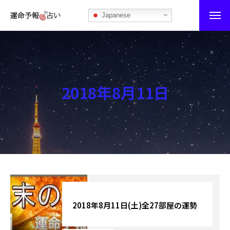
Japanese
運命予報占い
運命予報占いとは
2018年8月11日
あなたの所属部屋を探そう！
最恐の相性占い
秘伝公開！吉凶カレンダー
記事カテゴリー
ブログ
2018年8月11日(土)全27部屋の運勢
お知らせ