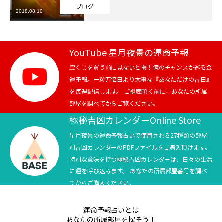
ブログ
2018.08.10
芸能界
テニス
YouTube 星月夜景の運命予報
スポーツ
宝くじを買う前に見ないと損！億のチャンスが巡る金
運予報。一粒万倍日より大事な『あなただけの吉日』
を毎週配信します。 ご視聴頂く前に、あなたの所属
競馬
部屋を調べてからご覧ください。
社会
極秘吉凶カレンダーOnline Store
星月夜景の運命予報占いで使用される27種類の部屋
テニス四大大会・五輪
別吉凶カレンダーのPDFファイルをご購入頂けます。
特別な意味を持つ極秘吉凶カレンダーは、日々の生活
テニス四大大会・五輪
に運を呼び込みます。 あなたの所属部屋番号を調べ
てからご購入ください。
鑑定及び出演依頼
運命予報占いとは
YouTube
あなたの所属部屋を探そう！