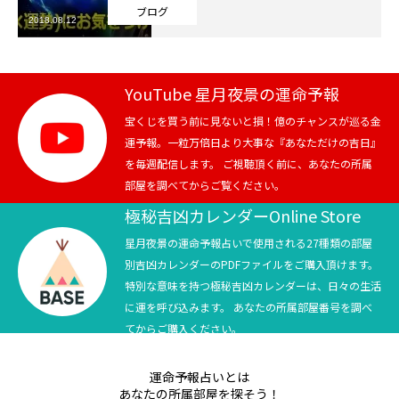
ブログ
2018.08.12
芸能界
テニス
YouTube 星月夜景の運命予報
スポーツ
宝くじを買う前に見ないと損！億のチャンスが巡る金
運予報。一粒万倍日より大事な『あなただけの吉日』
を毎週配信します。 ご視聴頂く前に、あなたの所属
競馬
部屋を調べてからご覧ください。
社会
極秘吉凶カレンダーOnline Store
星月夜景の運命予報占いで使用される27種類の部屋
テニス四大大会・五輪
別吉凶カレンダーのPDFファイルをご購入頂けます。
特別な意味を持つ極秘吉凶カレンダーは、日々の生活
テニス四大大会・五輪
に運を呼び込みます。 あなたの所属部屋番号を調べ
てからご購入ください。
鑑定及び出演依頼
運命予報占いとは
YouTube
あなたの所属部屋を探そう！