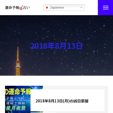
Japanese
運命予報占い
運命予報占いとは
2018年8月13日
あなたの所属部屋を探そう！
最恐の相性占い
秘伝公開！吉凶カレンダー
記事カテゴリー
ブログ
2018年8月13日(月)の凶日部屋
お知らせ